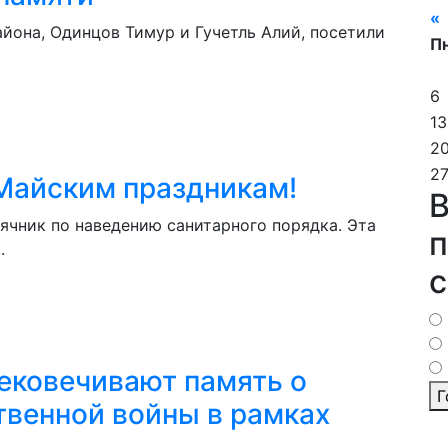
«
йона, Одинцов Тимур и Гучетль Алий, посетили
П
6
13
2
2
 Майским праздникам!
В
ячник по наведению санитарного порядка. Эта
п
.
с
ековечивают память о
Г
твенной войны в рамках