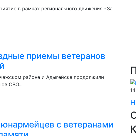
риятие в рамках регионального движения «За
ездные приемы ветеранов
й
учежском районе и Адыгейске продолжили
ов СВО...
14
Н
О
 юнармейцев с ветеранами
 памяти