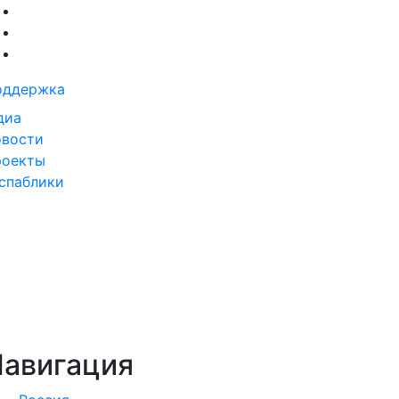
оддержка
диа
вости
роекты
спаблики
авигация