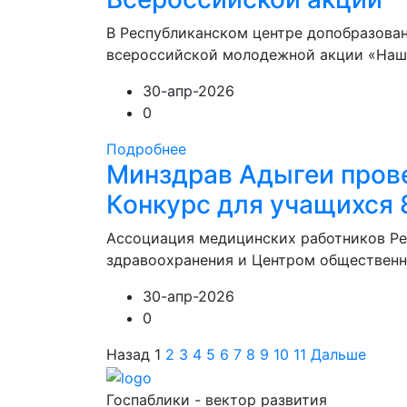
В Республиканском центре допобразован
всероссийской молодежной акции «Наши
30-апр-2026
0
Подробнее
Минздрав Адыгеи пров
Конкурс для учащихся 
Ассоциация медицинских работников Ре
здравоохранения и Центром общественно
30-апр-2026
0
Назад
1
2
3
4
5
6
7
8
9
10
11
Дальше
Госпаблики - вектор развития