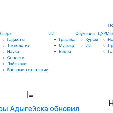
П
бзоры
ИИ
Обучение
ЦУРМе
Гаджеты
Графика
Курсы
Но
Технологии
Музыка
ИИ
П
Наука
Видео
Го
Соцсети
Лайфхаки
Военные технологии
Н
ры Адыгейска обновил