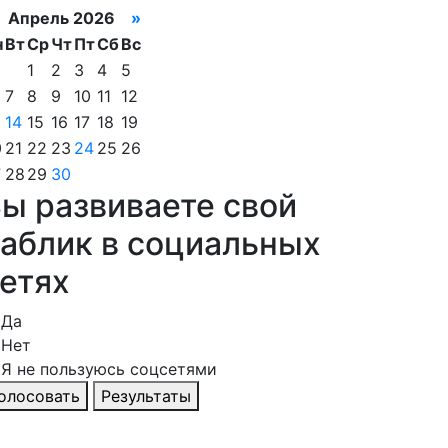
Апрель 2026
»
н
Вт
Ср
Чт
Пт
Сб
Вс
1
2
3
4
5
7
8
9
10
11
12
14
15
16
17
18
19
0
21
22
23
24
25
26
7
28
29
30
ы развиваете свой
аблик в социальных
етях
Да
Нет
Я не пользуюсь соцсетями
олосовать
Результаты